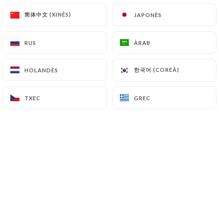
traditionnel centenaire Art Nouveau,
简体中文 (XINÈS)
简体中文 (XINÈS)
JAPONÈS
JAPONÈS
on mange des plats traditionnels
français. Et on y mange bien.
RUS
RUS
ÀRAB
ÀRAB
Le
Bistrot du Peintre
, bistrot typique
한국어 (COREÀ)
한국어 (COREÀ)
HOLANDÈS
HOLANDÈS
des années 1900, avenue Ledru-Rollin
dans le quartier de la
Bastille
, au
TXEC
TXEC
GREC
GREC
style
Art Nouveau
est plus que
centenaire, puisqu'il a ouvert ses
portes en 1902.
Hervé Bonal
, un
Auvergnat
, en est
l'actuel propriétaire. Il a commencé sa
carrière au
Bistrot du Peintre
en 1991
comme serveur, puis l'a dirigé de 1993 à
1999 avant de le gérer et de le racheter