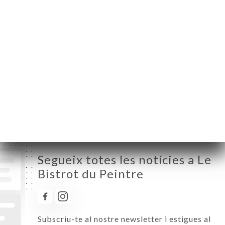
Dilluns
07:00-01:00
Dimarts
07:00-01:00
Dimecres
07:00-01:00
Dijous
07:00-01:00
Divendres
07:00-02:00
Dissabte
07:00-02:00
Diumenge
08:00-01:00
Segueix totes les notícies a Le
Bistrot du Peintre
Subscriu-te al nostre newsletter i estigues al