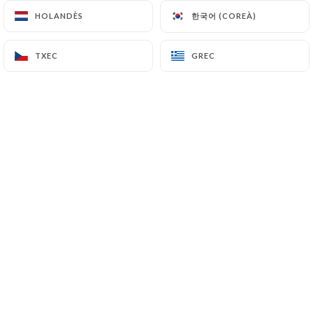
한국어 (COREÀ)
한국어 (COREÀ)
HOLANDÈS
HOLANDÈS
Isabelle C. valoració
TXEC
TXEC
GREC
GREC
I
4/5
09/07/2026
•
08:45
Marc V. valoració
M
4/5
01/07/2026
•
05:50
Steven C. valoració
S
5/5
Food was excellent, service was
outstanding. Merci!
30/06/2026
•
07:05