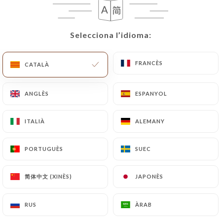
CA
MENÚ
Selecciona l’idioma:
Selecciona l’idioma:
FRANCÈS
FRANCÈS
CATALÀ
CATALÀ
/
INICI
RESSENYES
ANGLÈS
ANGLÈS
ESPANYOL
ESPANYOL
Ressenyes
ITALIÀ
ITALIÀ
ALEMANY
ALEMANY
PORTUGUÈS
PORTUGUÈS
SUEC
SUEC
1570 ressenyes a Uniiti
简体中文 (XINÈS)
简体中文 (XINÈS)
JAPONÈS
JAPONÈS
4.4 / 5
RUS
RUS
ÀRAB
ÀRAB
Ressenyes 100 % reals i verificades.