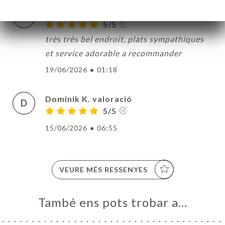
odile f. valoració
O
5/5
très très bel endroit, plats sympathiques
et service adorable a recommander
19/06/2026
•
01:18
Dominik K. valoració
D
5/5
15/06/2026
•
06:55
VEURE MÉS RESSENYES
També ens pots trobar a…