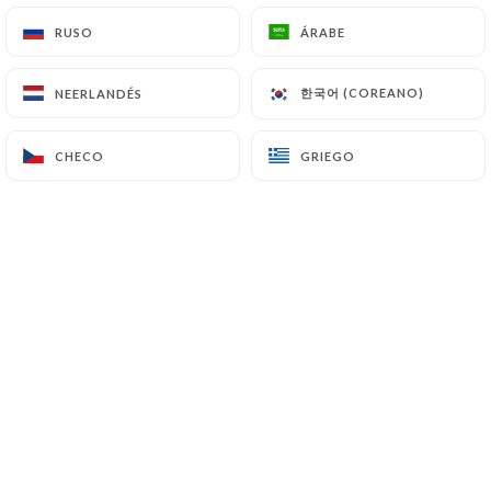
RUSO
RUSO
ÁRABE
ÁRABE
ES
MENÚ
한국어 (COREANO)
한국어 (COREANO)
NEERLANDÉS
NEERLANDÉS
CHECO
CHECO
GRIEGO
GRIEGO
/
INICIO
RESERVA
Reserva