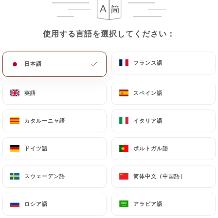
メニュー
JA
使用する言語を選択してください：
使用する言語を選択してください：
フランス語
フランス語
日本語
日本語
/
ホーム
レビュー
英語
英語
スペイン語
スペイン語
レビュー
カタルーニャ語
カタルーニャ語
イタリア語
イタリア語
ドイツ語
ドイツ語
ポルトガル語
ポルトガル語
1570 Uniitiのレビュー
スウェーデン語
スウェーデン語
简体中文（中国語）
简体中文（中国語）
4.4 / 5
ロシア語
ロシア語
アラビア語
アラビア語
100%リアル、検証済みレビュー。