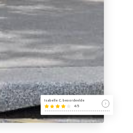
Isabelle C. beoordeelde
4/5