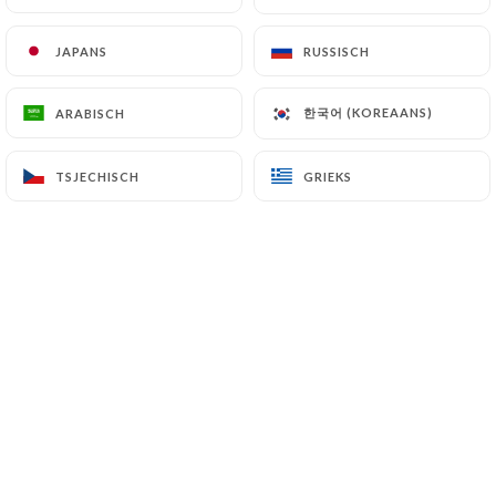
NL
MENU
JAPANS
JAPANS
RUSSISCH
RUSSISCH
한국어 (KOREAANS)
한국어 (KOREAANS)
ARABISCH
ARABISCH
TSJECHISCH
TSJECHISCH
GRIEKS
GRIEKS
/
HOME
RESERVERING
Reservering