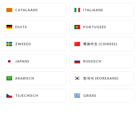
CATALAANS
CATALAANS
ITALIAANS
ITALIAANS
NOS DESSERTS MAISON
DUITS
DUITS
PORTUGEES
PORTUGEES
Tarte à l'orange confite de ma mére
7.00€
简体中文 (CHINEES)
简体中文 (CHINEES)
ZWEEDS
ZWEEDS
Crème brûlée à la vanille
JAPANS
JAPANS
RUSSISCH
RUSSISCH
10.00€
한국어 (KOREAANS)
한국어 (KOREAANS)
ARABISCH
ARABISCH
Fondant chocolat
Caramel beurre salé
TSJECHISCH
TSJECHISCH
GRIEKS
GRIEKS
8.00€
Tarte citron déstructurée
7.00€