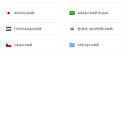
RU
МЕНЮ
ЯПОНСКИЙ
ЯПОНСКИЙ
АРАБСКИЙ ЯЗЫК
АРАБСКИЙ ЯЗЫК
한국어 (КОРЕЙСКИЙ)
한국어 (КОРЕЙСКИЙ)
ГОЛЛАНДСКИЙ
ГОЛЛАНДСКИЙ
ЧЕШСКИЙ
ЧЕШСКИЙ
ГРЕЧЕСКИЙ
ГРЕЧЕСКИЙ
/
ГЛАВНАЯ СТРАНИЦА
РЕЗЕРВИРОВАНИЕ
Резервирование