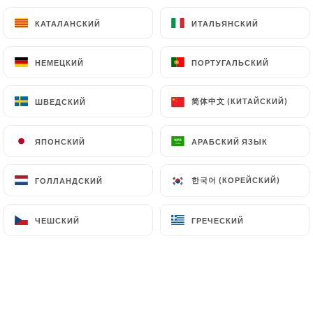
КАТАЛАНСКИЙ
КАТАЛАНСКИЙ
ИТАЛЬЯНСКИЙ
ИТАЛЬЯНСКИЙ
NOS DESSERTS MAISON
НЕМЕЦКИЙ
НЕМЕЦКИЙ
ПОРТУГАЛЬСКИЙ
ПОРТУГАЛЬСКИЙ
Tarte à l'orange confite de ma mére
7.00€
简体中文 (КИТАЙСКИЙ)
简体中文 (КИТАЙСКИЙ)
ШВЕДСКИЙ
ШВЕДСКИЙ
Crème brûlée à la vanille
ЯПОНСКИЙ
ЯПОНСКИЙ
АРАБСКИЙ ЯЗЫК
АРАБСКИЙ ЯЗЫК
10.00€
한국어 (КОРЕЙСКИЙ)
한국어 (КОРЕЙСКИЙ)
ГОЛЛАНДСКИЙ
ГОЛЛАНДСКИЙ
Fondant chocolat
Caramel beurre salé
ЧЕШСКИЙ
ЧЕШСКИЙ
ГРЕЧЕСКИЙ
ГРЕЧЕСКИЙ
8.00€
Tarte citron déstructurée
7.00€