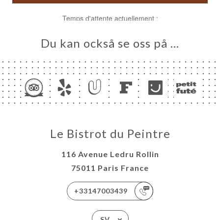
Du kan också se oss på …
EM
KA
LERI
ÖMEN
Le Bistrot du Peintre
NY
116 Avenue Ledru Rollin
ARLE
75011 Paris France
OUS
TAKT
+33147003439
SV