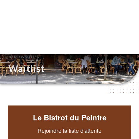
SV
MENY
/
HEM
WAITLIST
Waitlist