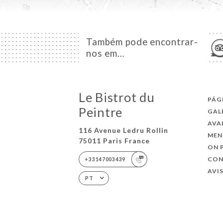
Também pode encontrar-
nos em…
Le Bistrot du
PÁG
Peintre
GAL
AVA
116 Avenue Ledru Rollin
MEN
75011 Paris France
ON 
CO
+33147003439
AVI
PT