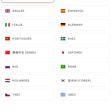
ANGLÈS
ANGLÈS
ESPANYOL
ESPANYOL
ITALIÀ
ITALIÀ
ALEMANY
ALEMANY
PORTUGUÈS
PORTUGUÈS
SUEC
SUEC
简体中文 (XINÈS)
简体中文 (XINÈS)
JAPONÈS
JAPONÈS
RUS
RUS
ÀRAB
ÀRAB
한국어 (COREÀ)
한국어 (COREÀ)
HOLANDÈS
HOLANDÈS
TXEC
TXEC
GREC
GREC