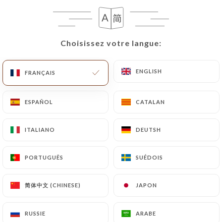
FR
MENU
Choisissez votre langue:
Choisissez votre langue:
ENGLISH
ENGLISH
FRANÇAIS
FRANÇAIS
/
ACCUEIL
LES AVIS
ESPAÑOL
ESPAÑOL
CATALAN
CATALAN
Les Avis
ITALIANO
ITALIANO
DEUTSH
DEUTSH
PORTUGUÊS
PORTUGUÊS
SUÉDOIS
SUÉDOIS
1570 avis sur Uniiti
简体中文 (CHINESE)
简体中文 (CHINESE)
JAPON
JAPON
4.4 / 5
RUSSIE
RUSSIE
ARABE
ARABE
100% vrais avis, vérifiés.