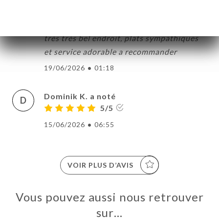
odile f. a noté
O
5/5
très très bel endroit, plats sympathiques
et service adorable a recommander
19/06/2026
•
01:18
Dominik K. a noté
D
5/5
15/06/2026
•
06:55
VOIR PLUS D’AVIS
Vous pouvez aussi nous retrouver
sur…