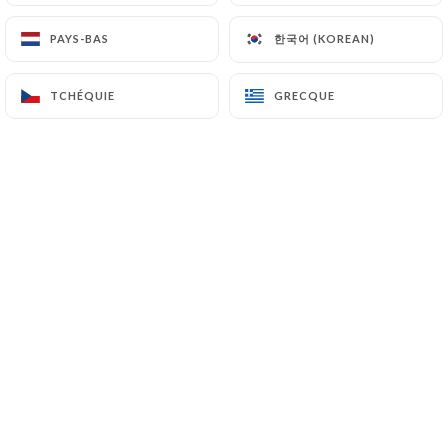
한국어 (KOREAN)
한국어 (KOREAN)
PAYS-BAS
PAYS-BAS
Isabelle C. a noté
I
TCHÉQUIE
TCHÉQUIE
GRECQUE
GRECQUE
4/5
09/07/2026
•
08:45
Marc V. a noté
M
4/5
01/07/2026
•
05:50
Steven C. a noté
S
5/5
Food was excellent, service was
outstanding. Merci!
30/06/2026
•
07:05